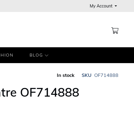
My Account
MY CA
SHION
BLOG
In stock
SKU
OF714888
tre OF714888