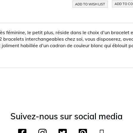
ADD TO C
ADD TO WISH LIST
 féminine, le petit plus, réside dans le choix d'un bracelet e
ec 2 bracelets interchangeables chez soi, vous disposerez, av
oliment habillée d'un cadran de couleur blanc qui éblouit par
Suivez-nous sur social media
F
I
T
P
Y
T