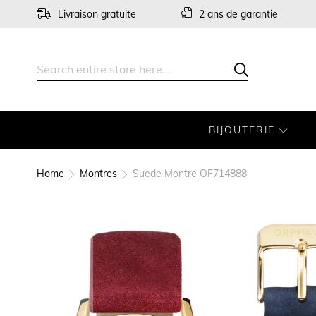
Skip
Livraison gratuite
2 ans de garantie
to
Content
Search
Search
BIJOUTERIE
Home
Montres
Suede Montre OF714888
Skip
to
the
end
of
the
images
gallery