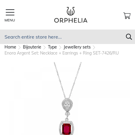
Skip
to
Content
MENU
MY
Search
S
Home
Bijouterie
Type
Jewellery sets
Enora Argent Set: Necklace + Earrings + Ring SET-7426/RU
Skip
to
the
end
of
the
images
gallery