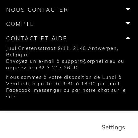
o
r
r
e
e
NOUS CONTACTER
k
a
s
m
t
COMPTE
CONTACT ET AIDE
Juul Grietensstraat 9/11, 2140 Antwerpen,
Belgique
Envoyez un e-mail à
support@orphelia.eu
ou
appelez le
+32 3 217 26 90
Nous sommes à votre disposition de Lundi à
Vendredi, à partir de 9:30 à 18:00 par mail,
Facebook, messenger ou par notre chat sur le
site.
© 2020 United Watch Trading Group NV
Conditions Générales
Charte de confidentialité
Settings
Cookies