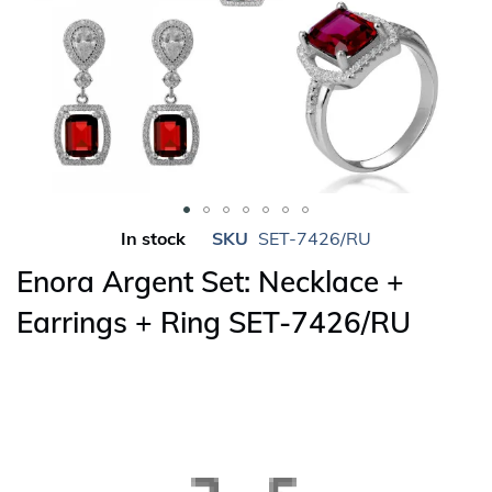
Skip
In stock
SKU
SET-7426/RU
to
Enora Argent Set: Necklace +
the
beginning
Earrings + Ring SET-7426/RU
of
the
images
gallery