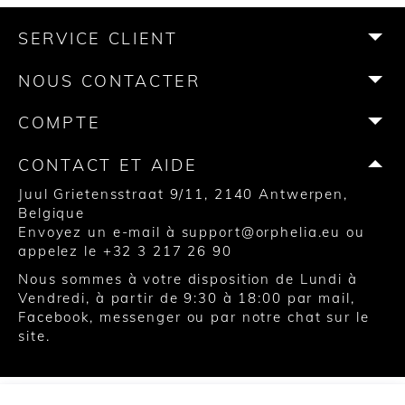
e
t
t
t
T
T
b
a
t
e
u
o
SERVICE CLIENT
o
g
e
r
b
k
o
r
r
e
e
NOUS CONTACTER
k
a
s
m
t
COMPTE
CONTACT ET AIDE
Juul Grietensstraat 9/11, 2140 Antwerpen,
Belgique
Envoyez un e-mail à
support@orphelia.eu
ou
appelez le
+32 3 217 26 90
Nous sommes à votre disposition de Lundi à
Vendredi, à partir de 9:30 à 18:00 par mail,
Facebook, messenger ou par notre chat sur le
site.
© 2020 United Watch Trading Group NV