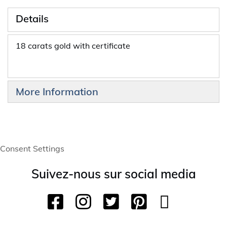
Details
18 carats gold with certificate
More Information
Consent Settings
Suivez-nous sur social media
F
I
T
P
Y
T
a
n
w
i
o
i
c
s
i
n
u
k