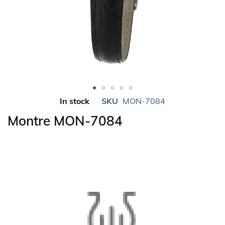
Skip
In stock
SKU
MON-7084
to
Montre MON-7084
the
beginning
of
the
images
gallery