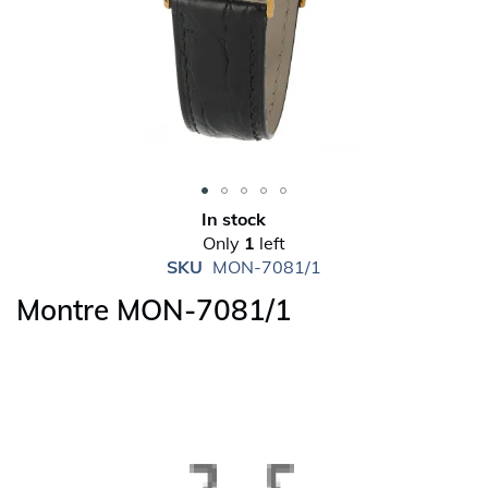
Skip
In stock
to
Only
1
left
the
SKU
MON-7081/1
beginning
Montre MON-7081/1
of
the
images
gallery