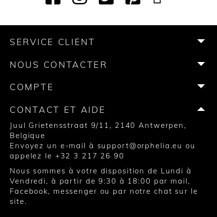
a
n
w
i
o
i
c
s
i
n
u
k
e
t
t
t
T
T
b
a
t
e
u
o
SERVICE CLIENT
o
g
e
r
b
k
o
r
r
e
e
NOUS CONTACTER
k
a
s
m
t
COMPTE
CONTACT ET AIDE
Juul Grietensstraat 9/11, 2140 Antwerpen,
Belgique
Envoyez un e-mail à
support@orphelia.eu
ou
appelez le
+32 3 217 26 90
Nous sommes à votre disposition de Lundi à
Vendredi, à partir de 9:30 à 18:00 par mail,
Facebook, messenger ou par notre chat sur le
site.