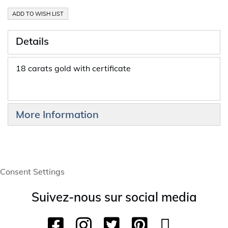
ADD TO WISH LIST
Details
18 carats gold with certificate
More Information
Consent Settings
Suivez-nous sur social media
F
I
T
P
Y
T